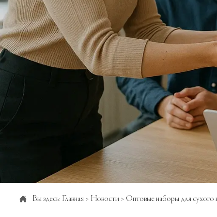

Вы здесь:
Главная
>
Новости
>
Оптовые наборы для сухого в