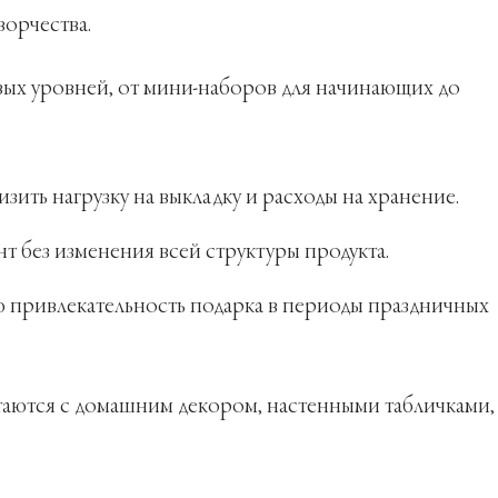
ворчества.
вых уровней, от мини-наборов для начинающих до
ить нагрузку на выкладку и расходы на хранение.
 без изменения всей структуры продукта.
привлекательность подарка в периоды праздничных
таются с домашним декором, настенными табличками,