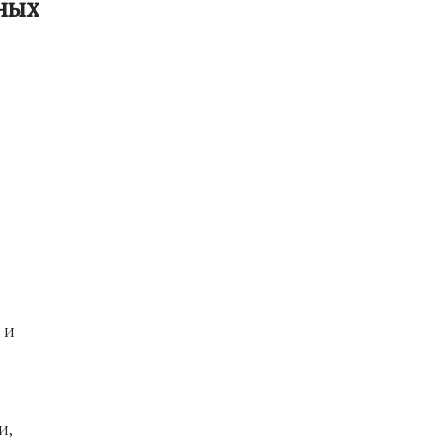
нных
 и
и,