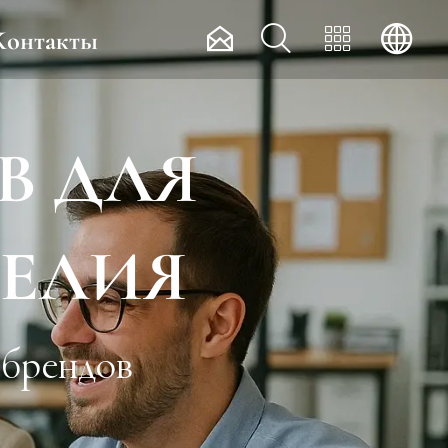




Контакты
В ДЛЯ
ДЕЛИЯ
 брендов