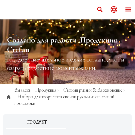



Создано для радости Продукция
Crefun
Каждое замечательное изделие создано, чтобы
озарять радостные моменты жизни.
Вы здесь:
Продукция
>
Своими руками & Вдохновение
>

Наборы для творчества своими руками из синельной
проволоки
ПРОДУКТ