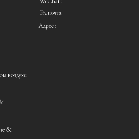
WeChat :
Эл. почта :
Адрес :
ом воздухе
 &
ие &