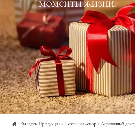
моменты жизни.

Вы здесь:
Продукция
>
Сезонный декор
>
Деревянный деко