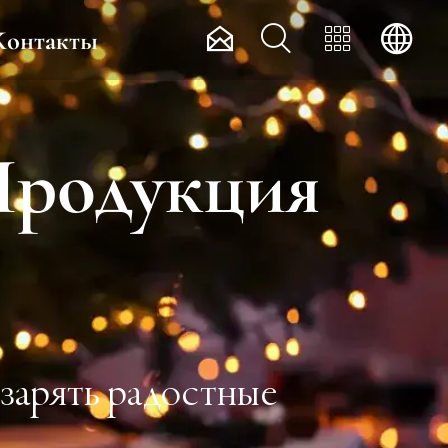




Контакты
Продукция
озарять радостные