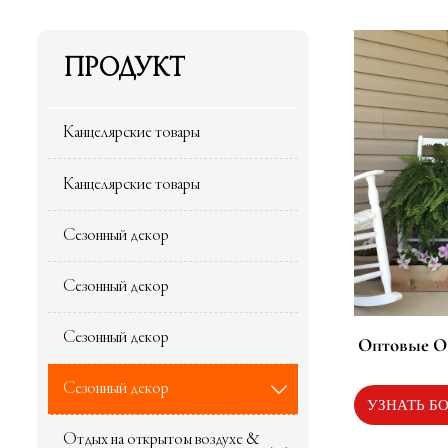
ПРОДУКТ
Канцелярские товары
Канцелярские товары
Сезонный декор
Сезонный декор
Сезонный декор
Оптовые 
изготовлен
Сезонный декор

наклонные
УЗНАТЬ Б
таблички д
Отдых на открытом воздухе &