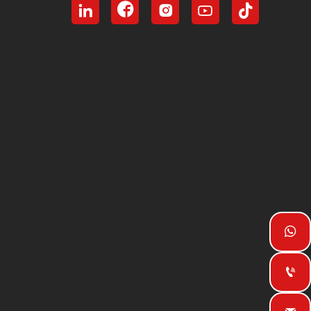






