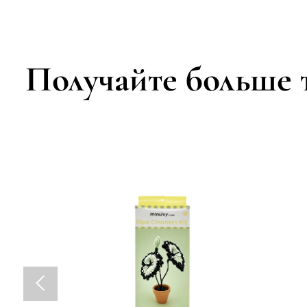
настенная т
фермерског
улицы и са
Получайте больше т
