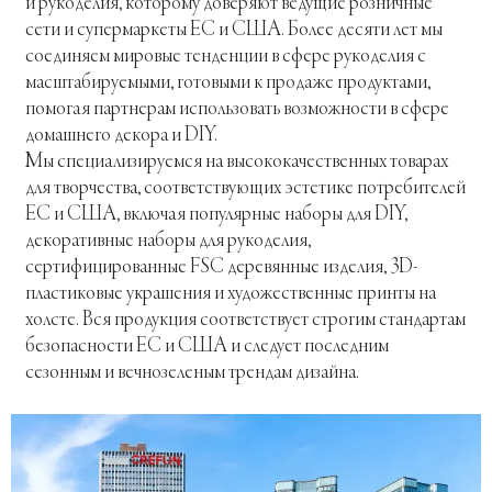
и рукоделия, которому доверяют ведущие розничные
сети и супермаркеты ЕС и США. Более десяти лет мы
соединяем мировые тенденции в сфере рукоделия с
масштабируемыми, готовыми к продаже продуктами,
помогая партнерам использовать возможности в сфере
домашнего декора и DIY.
Мы специализируемся на высококачественных товарах
для творчества, соответствующих эстетике потребителей
ЕС и США, включая популярные наборы для DIY,
декоративные наборы для рукоделия,
сертифицированные FSC деревянные изделия, 3D-
пластиковые украшения и художественные принты на
холсте. Вся продукция соответствует строгим стандартам
безопасности ЕС и США и следует последним
сезонным и вечнозеленым трендам дизайна.