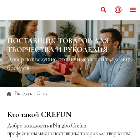



ПОСТАВЩИК ТОВАРОВ ДЛЯ
ТВОРЧЕСТВА И РУКОДЕЛИЯ
Доверяют ведущие розничные сети и владельцы
брендов

Вы здесь:
О нас
Кто такой CREFUN
Добро пожаловать в Ningbo Crefun —
профессионального поставщика товаров для творчества