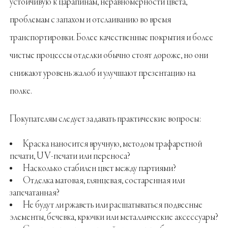
устойчивую к царапинам, неравномерности цвета,
проблемам с запахом и отслаиванию во время
транспортировки. Более качественные покрытия и более
чистые процессы отделки обычно стоят дороже, но они
снижают уровень жалоб и улучшают презентацию на
полке.
Покупателям следует задавать практические вопросы:
Краска наносится вручную, методом трафаретной
печати, UV-печати или переноса?
Насколько стабилен цвет между партиями?
Отделка матовая, глянцевая, состаренная или
запечатанная?
Не будут ли ржаветь или расшатываться подвесные
элементы, бечевка, крючки или металлические аксессуары?