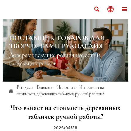



ПОСТАВЩИК ТОВАРОВ ДЛЯ
ТВОРЧЕСТВА И РУКОДЕЛИЯ
Доверяют ведущие розничные сети и
владельцы брендов
Вы здесь:
Главная
>
Новости
>
Что влияет на

стоимость деревянных табличек ручной работы?
Что влияет на стоимость деревянных
табличек ручной работы?
2026/04/28