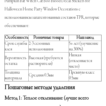
Pumpkin Bat Witch Cat Boo Blood Decal Stickers for
Halloween Home Party Window Decorations
с
использованием запатентованных составов TPR, которые
обеспечивают:
Особенность
Розничные товары
Наш завод
Срок службы
2-3 сезонных
5+ лет (улучшение
клея
использования
на 300%)
Низкая
Вероятность
Высокая (требуются
(отклеивается
остатка
растворители)
чисто)
Толщина
Премиум-класс
Средняя 0.3мм
материала
0.5мм
Пошаговые методы удаления
Метод 1: Теплое отклеивание (лучше всего