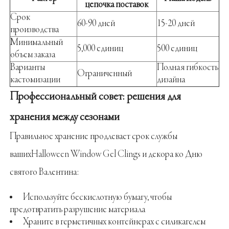
цепочка поставок
Срок
60-90 дней
15-20 дней
производства
Минимальный
5,000 единиц
500 единиц
объем заказа
Варианты
Полная гибкость
Ограниченный
кастомизации
дизайна
Профессиональный совет: решения для
хранения между сезонами
Правильное хранение продлевает срок службы
ваших
Halloween Window Gel Clings
и декора ко Дню
святого Валентина:
Используйте бескислотную бумагу, чтобы
предотвратить разрушение материала
Храните в герметичных контейнерах с силикагелем