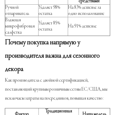
средствами
Ручной
Удаляет 98%
На 83% дешевле за
отпариватель
остатка
одно использование
Влажная
Удаляет 85%
микрофибровая
На 91% дешевле
остатка
салфетка
Почему покупка напрямую у
производителя важна для сезонного
декора
Как производитель с двойной сертификацией,
поставляющий крупным розничным сетям ЕС/США, мы
исключаем затраты на посредников, повышая качество:
Традиционная
Фактор
Наша модель