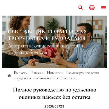



ПОСТАВЩИК ТОВАРОВ ДЛЯ
ТВОРЧЕСТВА И РУКОДЕЛИЯ
Доверяют ведущие розничные сети и
владельцы брендов
Вы здесь:
Главная
>
Новости
>
Полное руководство

по удалению оконных наклеек без остатка
Полное руководство по удалению
оконных наклеек без остатка
2026/03/23