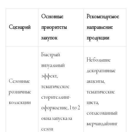
Основные
Рекомендуемое
Сценарий
приоритеты
направление
закупок
продукции
Быстрый
Небольшие
визуальный
декоративные
эффект,
Сезонные
акценты,
тематическое
розничные
тематические
сторителлинг-
коллекции
цвета,
оформление, 1 to 2
согласованный
окна запуска за
мерчандайзинг
сезон