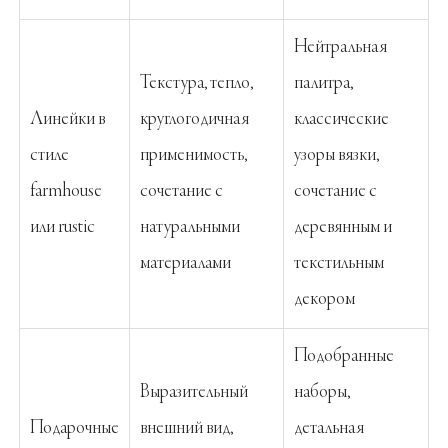
Нейтральная
Текстура, тепло,
палитра,
Линейки в
круглогодичная
классические
стиле
применимость,
узоры вязки,
farmhouse
сочетание с
сочетание с
или rustic
натуральными
деревянным и
материалами
текстильным
декором
Подобранные
Выразительный
наборы,
Подарочные
внешний вид,
детальная