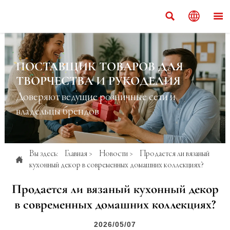



ПОСТАВЩИК ТОВАРОВ ДЛЯ
ТВОРЧЕСТВА И РУКОДЕЛИЯ
Доверяют ведущие розничные сети и
владельцы брендов
Вы здесь:
Главная
>
Новости
>
Продается ли вязаный

кухонный декор в современных домашних коллекциях?
Продается ли вязаный кухонный декор
в современных домашних коллекциях?
2026/05/07