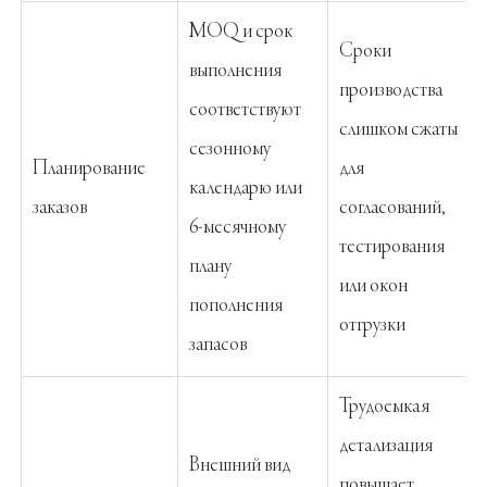
MOQ и срок
Сроки
выполнения
производства
соответствуют
слишком сжаты
сезонному
Планирование
для
календарю или
заказов
согласований,
6-месячному
тестирования
плану
или окон
пополнения
отгрузки
запасов
Трудоемкая
детализация
Внешний вид
повышает