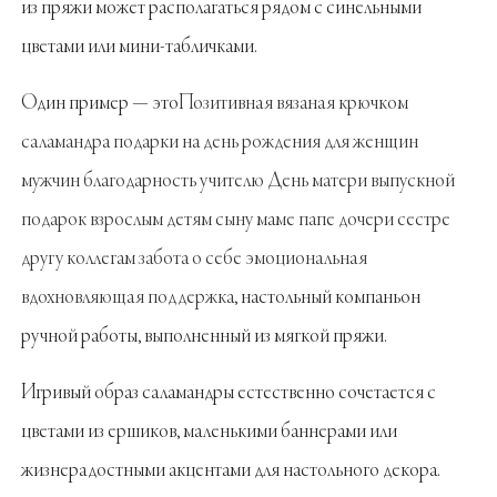
из пряжи может располагаться рядом с синельными
цветами или мини-табличками.
Один пример — это
Позитивная вязаная крючком
саламандра подарки на день рождения для женщин
мужчин благодарность учителю День матери выпускной
подарок взрослым детям сыну маме папе дочери сестре
другу коллегам забота о себе эмоциональная
вдохновляющая поддержка
, настольный компаньон
ручной работы, выполненный из мягкой пряжи.
Игривый образ саламандры естественно сочетается с
цветами из ершиков, маленькими баннерами или
жизнерадостными акцентами для настольного декора.