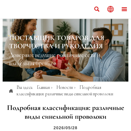



ПОСТАВЩИК ТОВАРОВ ДЛЯ
ТВОРЧЕСТВА И РУКОДЕЛИЯ
Доверяют ведущие розничные сети и
владельцы брендов
Вы здесь:
Главная
>
Новости
>
Подробная

классификация: различные виды синельной проволоки
Подробная классификация: различные
виды синельной проволоки
2026/05/28